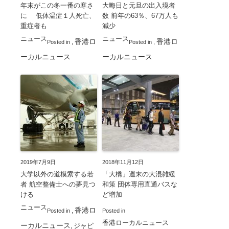
年末がこの冬一番の寒さ
大晦日と元旦の出入境者
に 低体温症１人死亡、
数 前年の63％、67万人も
重症者も
減少
ニュース
ニュース
香港ロ
香港ロ
Posted in
,
Posted in
,
ーカルニュース
ーカルニュース
2019年7月9日
2018年11月12日
大学以外の道模索する若
「大橋」週末の大混雑緩
者 航空整備士への夢見つ
和策 団体専用直通バスな
ける
ど増加
ニュース
香港ロ
Posted in
,
Posted in
香港ローカルニュース
ーカルニュース
ジャピ
,