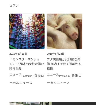
ュラン
2019年6月13日
2019年8月28日
「モンスターマンショ
ブタ肉価格が記録的な高
ン」で 78才の女性が飛び
騰 年内まで続く可能性も
降り自殺
指摘
ニュース
ニュース
香港ロ
香港ロ
Posted in
,
Posted in
,
ーカルニュース
ーカルニュース