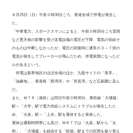
８月25日（日）午前０時30分ごろ、香港全域で停電が発生し
た。
「中華電力」スポークスマンによると、午前０時35分ごろ雷雨
など悪天候の影響を受け送電設備の電圧が下降、電気の供給そ
のものは中断しなかったが、電圧の回復時に通常の３～７倍の
電流が発生してブレーカーが飛んだため、停電状態になったビ
ルがあるという。
停電は新界地区のほぼ全域のほか、九龍サイドの「美孚」、
「油麻地」、香港島「西湾河」や「筲箕湾」など広範囲に及ん
だ。
また、ＭＴＲ（港鉄）は同日午前０時30分、東鉄線「大埔墟」
駅～「大学」駅で電力供給システムにトラブルが発生したた
め、「火炭」駅～「上水」駅を運休すると発表した。
運休は通勤時間帯にも及び、ＭＲＴでは「火炭」駅から「太
和」、「大埔墟」を経由する「粉嶺」駅までの区間を振り替え