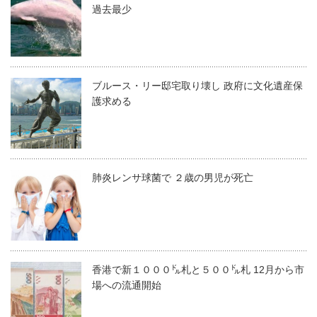
過去最少
ブルース・リー邸宅取り壊し 政府に文化遺産保
護求める
肺炎レンサ球菌で ２歳の男児が死亡
香港で新１０００㌦札と５００㌦札 12月から市
場への流通開始