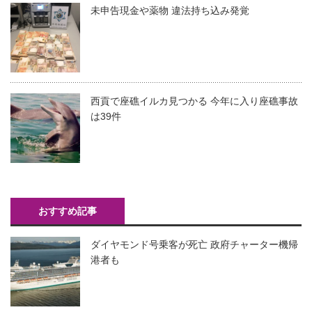
未申告現金や薬物 違法持ち込み発覚
西貢で座礁イルカ見つかる 今年に入り座礁事故
は39件
おすすめ記事
ダイヤモンド号乗客が死亡 政府チャーター機帰
港者も