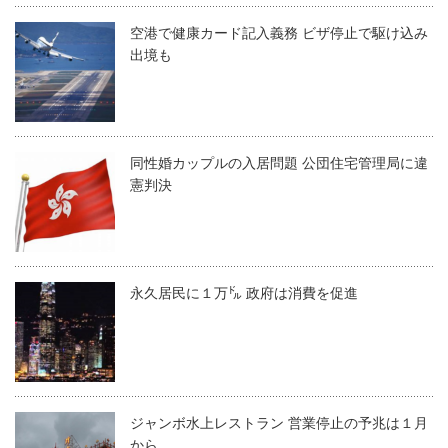
空港で健康カード記入義務 ビザ停止で駆け込み
出境も
同性婚カップルの入居問題 公団住宅管理局に違
憲判決
永久居民に１万㌦ 政府は消費を促進
ジャンボ水上レストラン 営業停止の予兆は１月
から