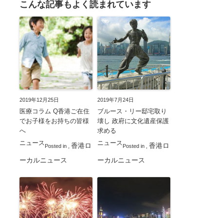
こんな記事もよく読まれています
2019年12月25日
2019年7月24日
医療コラム Q香港ご在住
ブルース・リー邸宅取り
でお子様をお持ちの皆様
壊し 政府に文化遺産保護
へ
求める
ニュース
ニュース
香港ロ
香港ロ
Posted in
,
Posted in
,
ーカルニュース
ーカルニュース