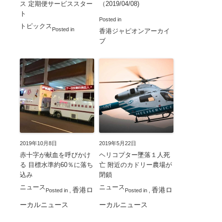
ス 定期便サービススター
（2019/04/08)
ト
Posted in
トピックス
Posted in
香港ジャピオンアーカイ
ブ
2019年10月8日
2019年5月22日
赤十字が献血を呼びかけ
ヘリコプター墜落１人死
る 目標水準約60％に落ち
亡 附近のカドリー農場が
込み
閉鎖
ニュース
ニュース
香港ロ
香港ロ
Posted in
,
Posted in
,
ーカルニュース
ーカルニュース