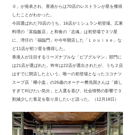
０」が発表され、香港からは70店のレストランが星を獲得
したことがわかった。
今回選ばれた70店のうち、16店がミシュラン初登場。広東
料理の「富臨飯店」と和食の「志魂」は初登場で３ツ星
に、湾仔の「福臨門」や今年開店した「Ｌｏｕｉｓｅ」な
ど11店が初ツ星を獲得した。
香港人が注目するリーズナブルな「ビブグルマン」部門に
は21店が選ばれた。昨年は22店が選出されたが、うち２店
はすでに閉店したという。唯一の初登場となったココナツ
スープ店「椰小盅」の26歳のオーナー樊兆国さんは「嬉し
すぎて叫びたい気分」と入選を喜び、社会情勢の影響で３
割減少した客足を取り戻したいと語った。（12月18日）