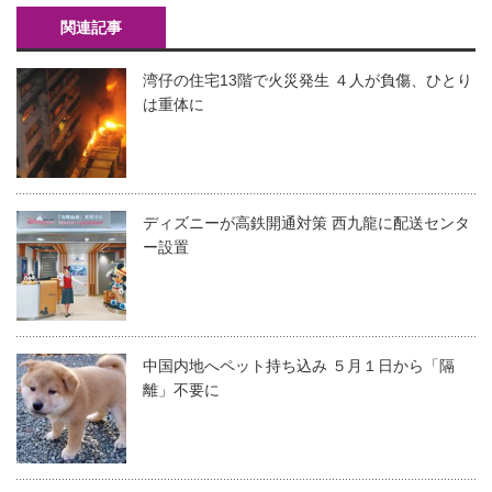
関連記事
湾仔の住宅13階で火災発生 ４人が負傷、ひとり
は重体に
ディズニーが高鉄開通対策 西九龍に配送センタ
ー設置
中国内地へペット持ち込み ５月１日から「隔
離」不要に