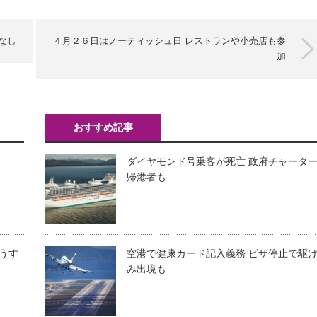
なし
４月２６日はノーティッシュ日 レストランや小売店も参
加
おすすめ記事
ダイヤモンド号乗客が死亡 政府チャータ
帰港者も
うす
空港で健康カード記入義務 ビザ停止で駆
み出境も