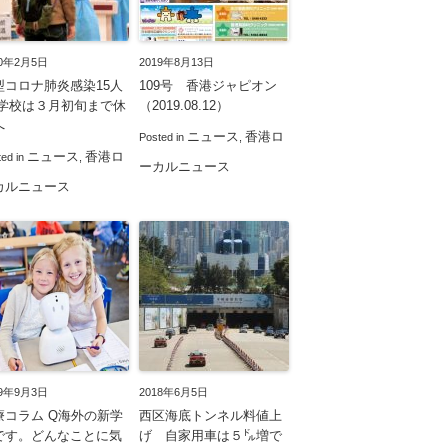
20年2月5日
2019年8月13日
型コロナ肺炎感染15人
109号 香港ジャピオン
 学校は３月初旬まで休
（2019.08.12）
へ
ニュース
香港ロ
Posted in
,
ニュース
香港ロ
ted in
,
ーカルニュース
カルニュース
19年9月3日
2018年6月5日
療コラム Q海外の新学
西区海底トンネル料値上
です。どんなことに気
げ 自家用車は５㌦増で