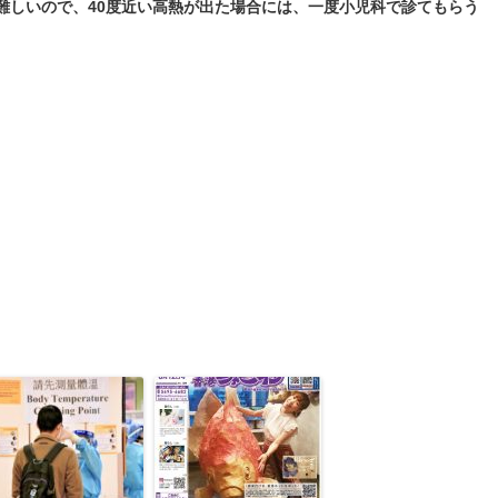
難しいので、40度近い高熱が出た場合には、一度小児科で診てもらう