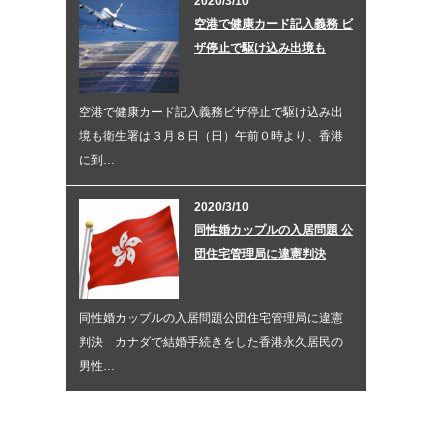
2020/3/10
空港で健康カード記入義務 ビ
ザ停止で駆け込み出境も
空港で健康カード記入義務ビザ停止で駆け込み出
境も衛生署は３月８日（日）午前０時より、香港
に到…
2020/3/10
同性婚カップルの入居問題 公
団住宅管理局に違憲判決
同性婚カップルの入居問題公団住宅管理局に違憲
判決 カナダで結婚手続きをした香港永久居民の
男性…