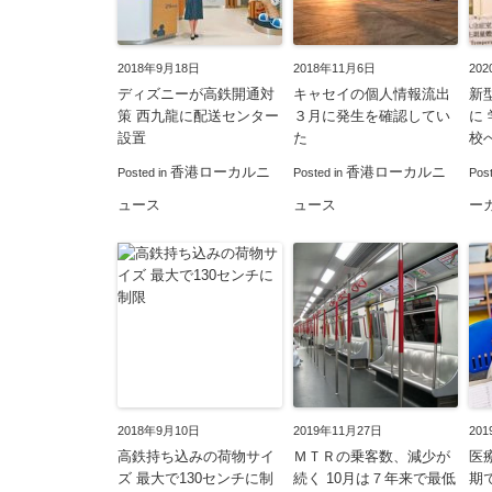
2018年9月18日
2018年11月6日
20
ディズニーが高鉄開通対
キャセイの個人情報流出
新
策 西九龍に配送センター
３月に発生を確認してい
に
設置
た
校
香港ローカルニ
香港ローカルニ
Posted in
Posted in
Pos
ュース
ュース
ー
2018年9月10日
2019年11月27日
20
高鉄持ち込みの荷物サイ
ＭＴＲの乗客数、減少が
医
ズ 最大で130センチに制
続く 10月は７年来で最低
期