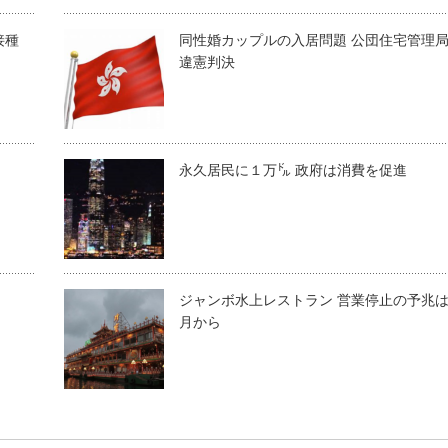
接種
同性婚カップルの入居問題 公団住宅管理
違憲判決
永久居民に１万㌦ 政府は消費を促進
ジャンボ水上レストラン 営業停止の予兆
月から