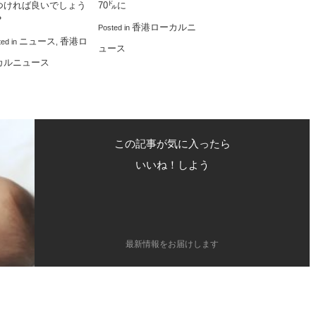
つければ良いでしょう
70㌦に
？
香港ローカルニ
Posted in
ニュース
香港ロ
ted in
,
ュース
カルニュース
この記事が気に入ったら
いいね！しよう
最新情報をお届けします