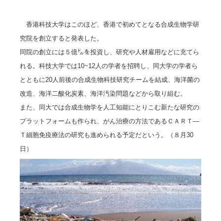
香港科技大学はこのほど、香港で初めてとなる合成生物学研
究院を創立すると発表した。
同院の創立には５億㌦を投資し、研究や人材雇用などに充てら
れる。科技大学では10~12人の学者を招聘し、同大学の学者ら
とともに20人前後の合成生物科技研究チームを結成、海洋菌の
改造、海洋二酸化炭素、海洋汚染問題などから取り組む。
また、同大では合成生物学を人工知能にとりこむ新たな研究の
プラットフォームも作られ、がん治療の方法であるＣＡＲＴ―
Ｔ細胞免疫療法の研究も進められる予定だという。（８月30
日）