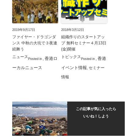
2019年9月17日
2018年3月12日
ファイヤー・ドラゴンダ
組織作りのスタートアッ
ンス 中秋の大坑で３夜連
プ 無料セミナー４月13日
続舞う
(金)開催
ニュース
トピックス
香港ロ
香港
Posted in
,
Posted in
,
ーカルニュース
イベント情報
セミナー
,
情報
この記事が気に入ったら
いいね！しよう