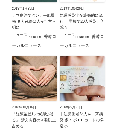
2019年1月23日
2019年10月29日
ラマ島沖でタンカー船爆
気道感染症が爆発的に流
発 ９人死傷２人が行方不
行 小学校で20人感染、入
明に
院も
ニュース
ニュース
香港ロ
香港ロ
Posted in
,
Posted in
,
ーカルニュース
ーカルニュース
2018年10月16日
2018年5月21日
「妊娠後差別の経験があ
非法労働者34人を一斉摘
る」 訴え内容の４割以上
発 多くがＩＤカードの偽
占める
造か