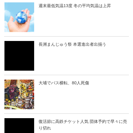
週末最低気温13度 冬の平均気温は上昇
長洲まんじゅう祭 本選進出者出揃う
大埔でバス横転、80人死傷
復活節に高鉄チケット人気 団体予約で早々に売
り切れ