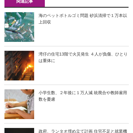
関連記事
海のペットボトルゴミ問題 砂浜清掃で１万本以
上回収
湾仔の住宅13階で火災発生 ４人が負傷、ひとり
は重体に
小学生数、２年後に１万人減 統廃合や教師雇用
数を憂慮
政府、ランタオ埋め立て計画 住宅不足と就業機