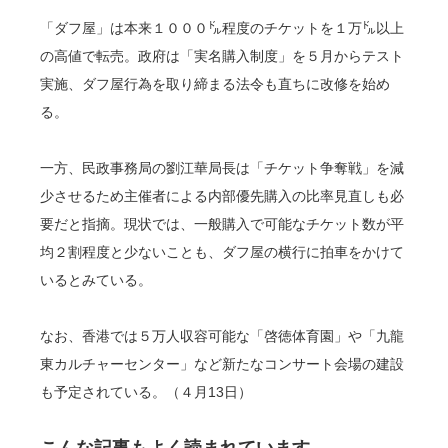
「ダフ屋」は本来１０００㌦程度のチケットを１万㌦以上
の高値で転売。政府は「実名購入制度」を５月からテスト
実施、ダフ屋行為を取り締まる法令も直ちに改修を始め
る。
一方、民政事務局の劉江華局長は「チケット争奪戦」を減
少させるため主催者による内部優先購入の比率見直しも必
要だと指摘。現状では、一般購入で可能なチケット数が平
均２割程度と少ないことも、ダフ屋の横行に拍車をかけて
いるとみている。
なお、香港では５万人収容可能な「啓徳体育園」や「九龍
東カルチャーセンター」など新たなコンサート会場の建設
も予定されている。（４月13日）