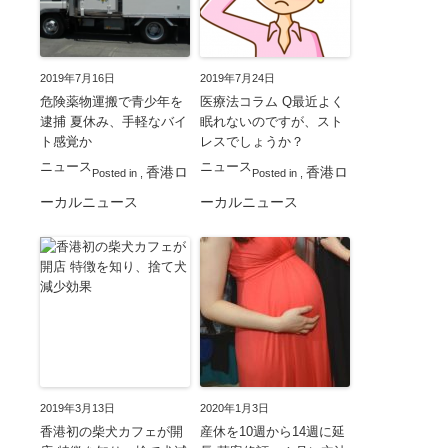
2019年7月16日
2019年7月24日
危険薬物運搬で青少年を
医療法コラム Q最近よく
逮捕 夏休み、手軽なバイ
眠れないのですが、スト
ト感覚か
レスでしょうか？
ニュース
ニュース
香港ロ
香港ロ
Posted in
,
Posted in
,
ーカルニュース
ーカルニュース
2019年3月13日
2020年1月3日
香港初の柴犬カフェが開
産休を10週から14週に延