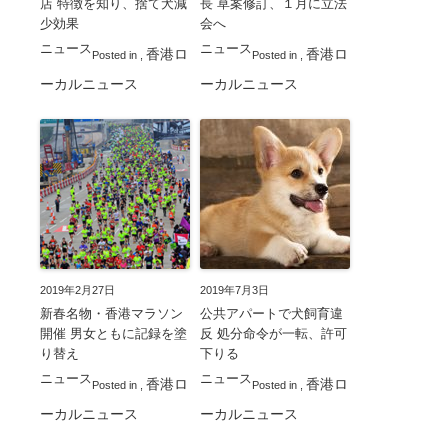
店 特徴を知り、捨て犬減
長 草案修訂、１月に立法
少効果
会へ
ニュース
ニュース
香港ロ
香港ロ
Posted in
,
Posted in
,
ーカルニュース
ーカルニュース
2019年2月27日
2019年7月3日
新春名物・香港マラソン
公共アパートで犬飼育違
開催 男女ともに記録を塗
反 処分命令が一転、許可
り替え
下りる
ニュース
ニュース
香港ロ
香港ロ
Posted in
,
Posted in
,
ーカルニュース
ーカルニュース