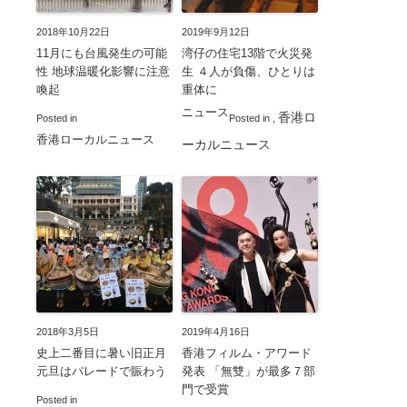
2018年10月22日
2019年9月12日
11月にも台風発生の可能
湾仔の住宅13階で火災発
性 地球温暖化影響に注意
生 ４人が負傷、ひとりは
喚起
重体に
ニュース
香港ロ
Posted in
Posted in
,
香港ローカルニュース
ーカルニュース
2018年3月5日
2019年4月16日
史上二番目に暑い旧正月
香港フィルム・アワード
元旦はパレードで賑わう
発表 「無雙」が最多７部
門で受賞
Posted in