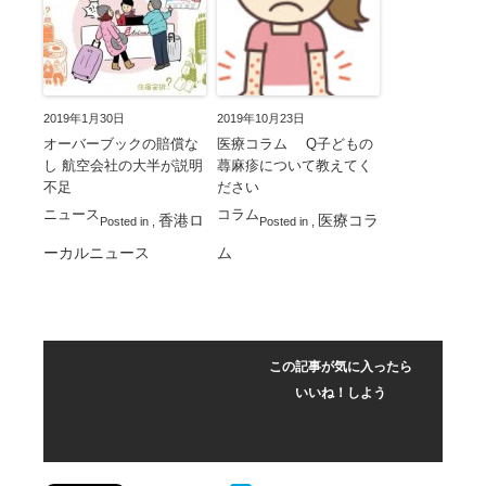
2019年1月30日
2019年10月23日
オーバーブックの賠償な
医療コラム Q子どもの
し 航空会社の大半が説明
蕁麻疹について教えてく
不足
ださい
ニュース
コラム
香港ロ
医療コラ
Posted in
,
Posted in
,
ーカルニュース
ム
この記事が気に入ったら
いいね！しよう