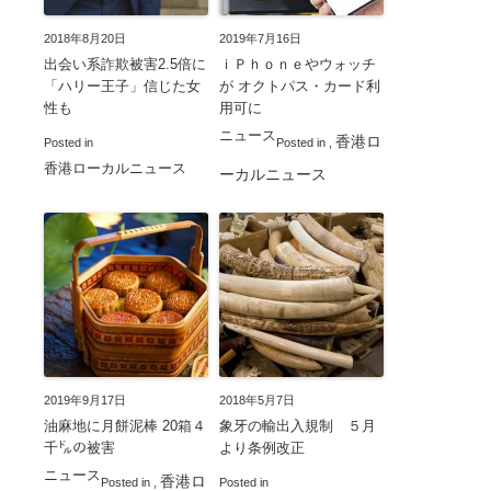
2018年8月20日
2019年7月16日
出会い系詐欺被害2.5倍に
ｉＰｈｏｎｅやウォッチ
「ハリー王子」信じた女
が オクトパス・カード利
性も
用可に
ニュース
香港ロ
Posted in
Posted in
,
香港ローカルニュース
ーカルニュース
2019年9月17日
2018年5月7日
油麻地に月餅泥棒 20箱４
象牙の輸出入規制 ５月
千㌦の被害
より条例改正
ニュース
香港ロ
Posted in
,
Posted in