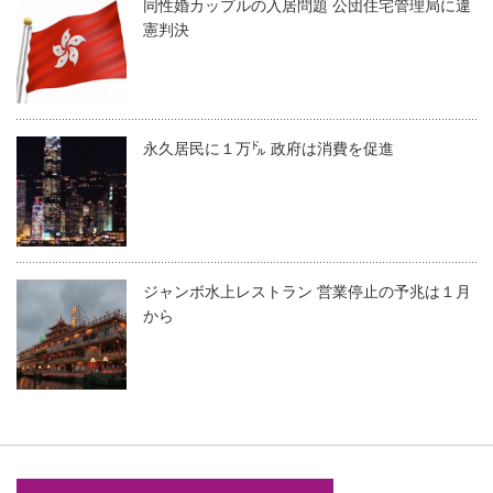
同性婚カップルの入居問題 公団住宅管理局に違
憲判決
永久居民に１万㌦ 政府は消費を促進
ジャンボ水上レストラン 営業停止の予兆は１月
から