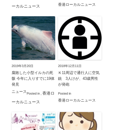
香港ローカルニュース
ーカルニュース
2019年3月20日
2018年12月11日
腐敗した小型イルカの死
Ｋ11周辺で通行人に空気
骸 今年に入りすでに19体
銃 3人けが、43歳男性
発見
が発砲
ニュース
香港ロ
Posted in
,
Posted in
香港ローカルニュース
ーカルニュース