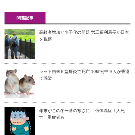
関連記事
高齢者増加と少子化の問題 労工福利局長が日本
を視察
ラット由来Ｅ型肝炎で死亡 10症例中９人が香港
で感染
年末がこの冬一番の寒さに 低体温症１人死
亡、重症者も