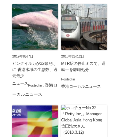
2019年8月7日
2018年2月12日
ピンクイルカが32頭だけ
MTR駅の停止ミスで、運
に 香港水域の生息数、過
転士を離職処分
去最少
Posted in
ニュース
香港ロ
Posted in
,
香港ローカルニュース
ーカルニュース