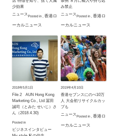
店 特徴を知り、捨て犬減
条例 ８月に輸入や持ち込
少効果
み禁止
ニュース
ニュース
香港ロ
香港ロ
Posted in
,
Posted in
,
ーカルニュース
ーカルニュース
2018年5月1日
2019年4月10日
File.2 AUN Hong Kong
香港セブンスにのべ10万
Marketing Co., Ltd.冨田
人 大会初リサイクルカッ
誠司（とみた せいじ）さ
プも
ん（2018.4.30)
ニュース
香港ロ
Posted in
,
Posted in
ーカルニュース
ビジネスインタビュー
My style 私の信念