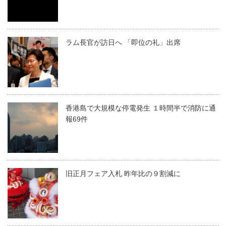
ラム長官が訪日へ 「即位の礼」出席
香港島で大規模な停電発生 １時間半で消防に通
報69件
旧正月フェア入札 昨年比の９割減に