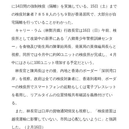
に14日間の強制検疫（隔離）を実施している。15日（土）まで
の検疫対象者７８５８人のうち９割が香港居民で、大部分が自
宅隔離を行っていることがわかった。
キャリー・ラム（林鄭月娥）行政長官は16日（日）午前、検
疫所として改築中の新界にある「八鄉青少年警察訓練センタ
ー」を食物及び衛生局の陳肇始局長、発展局の黃偉綸局長らと
視察。同所では今月中に約90ユニットの検疫所が完成し、４月
中にはさらに100ユニット増加する予定だという。
林長官と陳局長はその後、内地と香港のボーダー「深圳湾口
岸」を視察。政府は全ての検疫対象者に、香港到着時、ボーダ
ーの検疫所でスマートフォンの起動もしくは電子ブレスレット
を着用し、リアルタイムの位置情報共有確認を義務付けてい
る。
また、林長官は口岸の貨物通関情況も視察し、「検疫措置は
越境運輸に影響していない。市民は心配しないように」と強調
した。（２月16日）