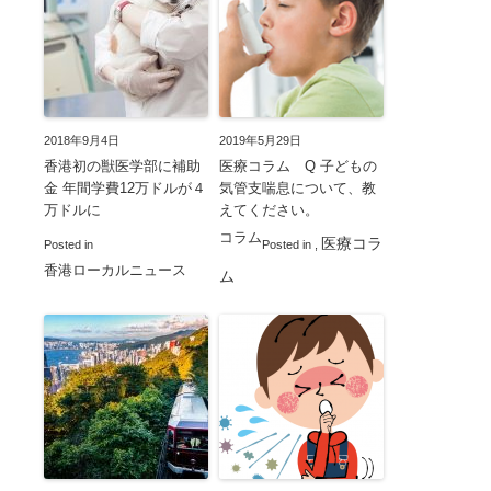
2018年9月4日
2019年5月29日
香港初の獣医学部に補助
医療コラム Q 子どもの
金 年間学費12万ドルが４
気管支喘息について、教
万ドルに
えてください。
コラム
医療コラ
Posted in
Posted in
,
香港ローカルニュース
ム