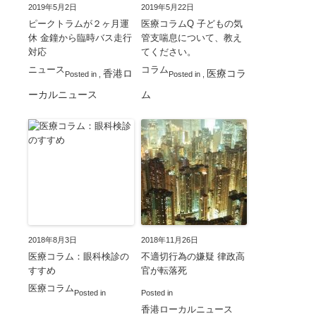
2019年5月2日
2019年5月22日
ピークトラムが２ヶ月運
医療コラムQ 子どもの気
休 金鐘から臨時バス走行
管支喘息について、教え
対応
てください。
ニュース
コラム
香港ロ
医療コラ
Posted in
,
Posted in
,
ーカルニュース
ム
2018年8月3日
2018年11月26日
医療コラム：眼科検診の
不適切行為の嫌疑 律政高
すすめ
官が転落死
医療コラム
Posted in
Posted in
香港ローカルニュース