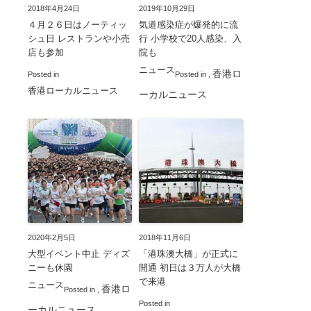
2018年4月24日
2019年10月29日
４月２６日はノーティッ
気道感染症が爆発的に流
シュ日 レストランや小売
行 小学校で20人感染、入
店も参加
院も
ニュース
香港ロ
Posted in
Posted in
,
香港ローカルニュース
ーカルニュース
2020年2月5日
2018年11月6日
大型イベント中止 ディズ
「港珠澳大橋」が正式に
ニーも休園
開通 初日は３万人が大橋
で来港
ニュース
香港ロ
Posted in
,
Posted in
ーカルニュース