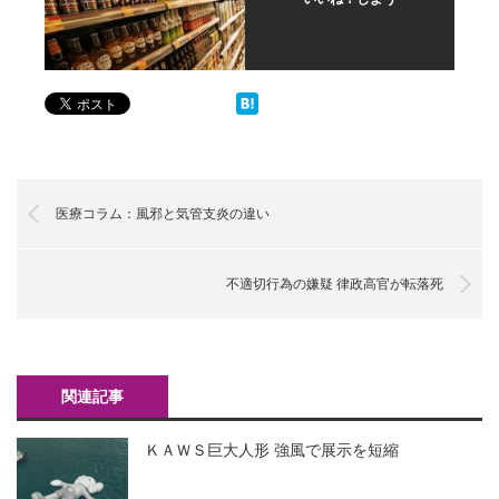
医療コラム：風邪と気管支炎の違い
不適切行為の嫌疑 律政高官が転落死
関連記事
ＫＡＷＳ巨大人形 強風で展示を短縮