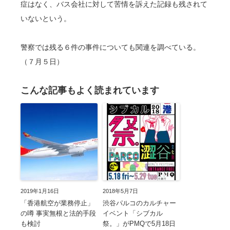
症はなく、バス会社に対して苦情を訴えた記録も残されて
いないという。
警察では残る６件の事件についても関連を調べている。
（７月５日）
こんな記事もよく読まれています
2019年1月16日
2018年5月7日
「香港航空が業務停止」
渋谷パルコのカルチャー
の噂 事実無根と法的手段
イベント「シブカル
も検討
祭。」がPMQで5月18日