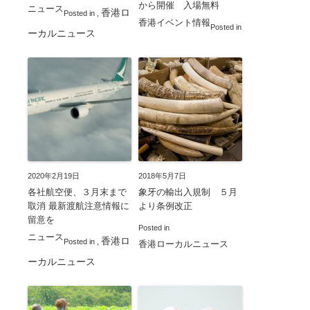
から開催 入場無料
ニュース
香港ロ
Posted in
,
香港イベント情報
Posted in
ーカルニュース
2020年2月19日
2018年5月7日
各社航空便、３月末まで
象牙の輸出入規制 ５月
取消 最新渡航注意情報に
より条例改正
留意を
Posted in
ニュース
香港ロ
Posted in
,
香港ローカルニュース
ーカルニュース