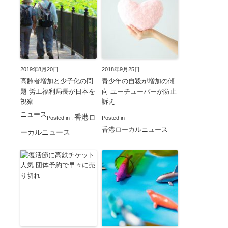
2019年8月20日
2018年9月25日
高齢者増加と少子化の問
青少年の自殺が増加の傾
題 労工福利局長が日本を
向 ユーチューバーが防止
視察
訴え
ニュース
香港ロ
Posted in
,
Posted in
香港ローカルニュース
ーカルニュース