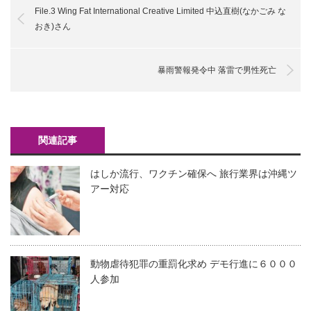
File.3 Wing Fat International Creative Limited 中込直樹(なかごみ な
おき)さん
暴雨警報発令中 落雷で男性死亡
関連記事
はしか流行、ワクチン確保へ 旅行業界は沖縄ツ
アー対応
動物虐待犯罪の重罰化求め デモ行進に６０００
人参加