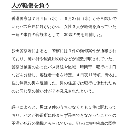
人が軽傷を負う
香港警察は７月４日（水）、６月27日（水）から相次いで
いたバス座席に針がおかれ、女性３人が軽傷を負っていた
一連の事件の容疑者として、30歳の男を逮捕した。
沙田警察署によると、警察には９件の類似案件が通報され
ており、縫い針や鍼灸用の針などが複数押収されていた。
警察は被害のあったバス路線や区域、時間帯、犯行の手口
などを分析し、容疑者一名を特定。４日夜11時頃、青衣に
住む無職の男を逮捕した。男の住居では犯行に使われたも
のと同じ型の縫い針が７本発見されたという。
調べによると、男は９件のうち少なくとも３件に関わって
おり、バスが停留所に停まらず乗車できなかったことへの
不満が犯行の動機とみられている。犯人に精神疾患の既往