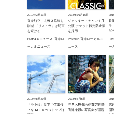
2019年3月13日
2018年10月16日
20
香港航空、北米３路線を
ジャッキー・チュン１月
香
削減 「リストラ」は明言
公演 チケット転売防止策
生
を避ける
を採用
69
ニュース
香港ロ
香港ローカルニ
Posted in
,
Posted in
Pos
ーカルニュース
ュース
ー
2018年8月20日
2018年3月5日
20
「沙中線」沈下で工事停
元乃木坂46の伊藤万理華
高
止令 ＭＴＲの３トップは
香港撮影の写真集が話題
開