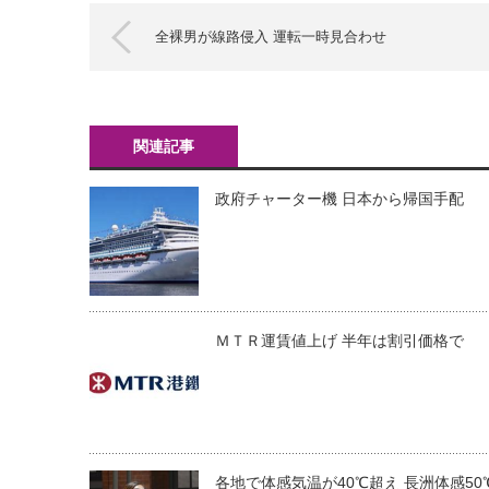
全裸男が線路侵入 運転一時見合わせ
関連記事
政府チャーター機 日本から帰国手配
ＭＴＲ運賃値上げ 半年は割引価格で
各地で体感気温が40℃超え 長洲体感50