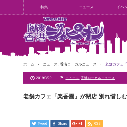
特集
ニュース
イベ
ホーム
ニュース
,
香港ローカルニュース
老舗カフェ「
2019/3/20
ニュース
,
香港ローカルニュース
老舗カフェ「楽香園」が閉店 別れ惜し
Tweet
Share
+1
RSS