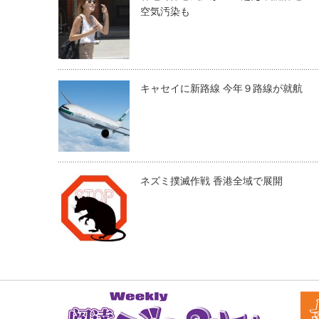
空気汚染も
キャセイに新路線 今年９路線が就航
ネズミ撲滅作戦 香港全域で展開