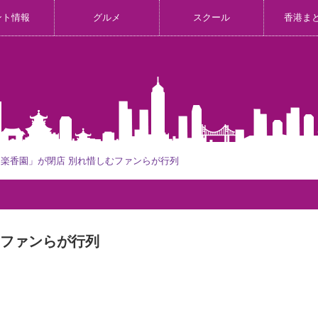
ント情報
グルメ
スクール
香港ま
楽香園」が閉店 別れ惜しむファンらが行列
むファンらが行列