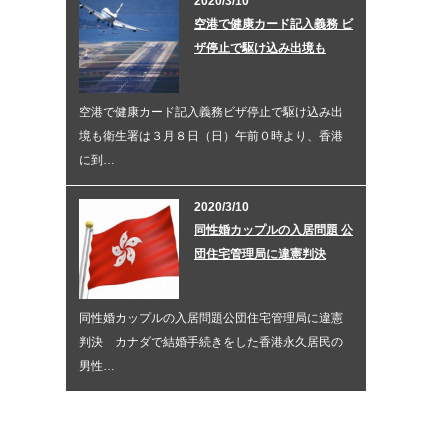
2020/3/10
空港で健康カード記入義務 ビ
ザ停止で駆け込み出境も
空港で健康カード記入義務ビザ停止で駆け込み出
境も衛生署は３月８日（日）午前０時より、香港
に到…
2020/3/10
同性婚カップルの入居問題 公
団住宅管理局に違憲判決
同性婚カップルの入居問題公団住宅管理局に違憲
判決 カナダで結婚手続きをした香港永久居民の
男性…