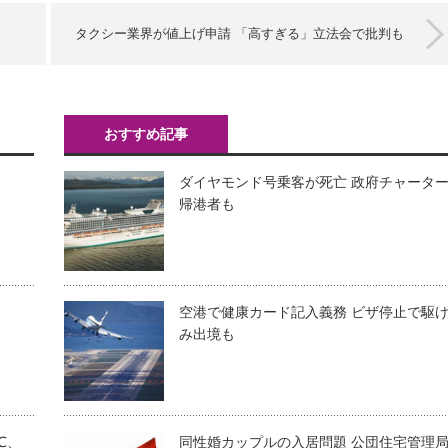
タクシー業界が値上げ申請 「高すぎる」立法会で批判も
おすすめ記事
ダイヤモンド号乗客が死亡 政府チャータ
帰港者も
空港で健康カード記入義務 ビザ停止で駆
み出境も
℃、
同性婚カップルの入居問題 公団住宅管理