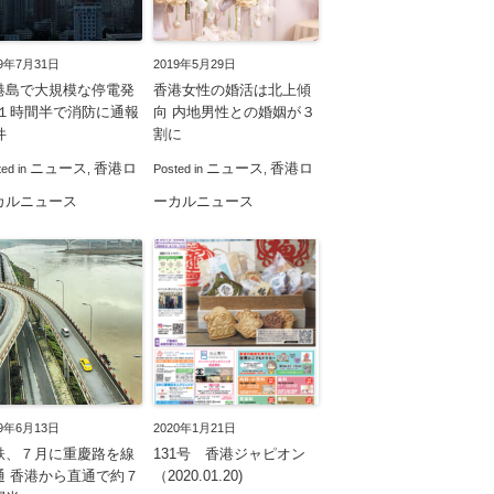
19年7月31日
2019年5月29日
港島で大規模な停電発
香港女性の婚活は北上傾
 １時間半で消防に通報
向 内地男性との婚姻が３
件
割に
ニュース
香港ロ
ニュース
香港ロ
ted in
,
Posted in
,
カルニュース
ーカルニュース
19年6月13日
2020年1月21日
鉄、７月に重慶路を線
131号 香港ジャピオン
通 香港から直通で約７
（2020.01.20)