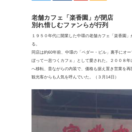
老舗カフェ「楽香園」が閉店
別れ惜しむファンらが行列
１９５０年代に開業した中環の老舗カフェ「楽香園」
る。
同店は約60年前、中環の「ペダー・ビル」裏手にオ
ぼって一息つくカフェ」として愛された。２００８年
へ移転、昔ながらの内装で、価格も据え置き営業を再
観光客からも人気を呼んでいた。（３月14日）