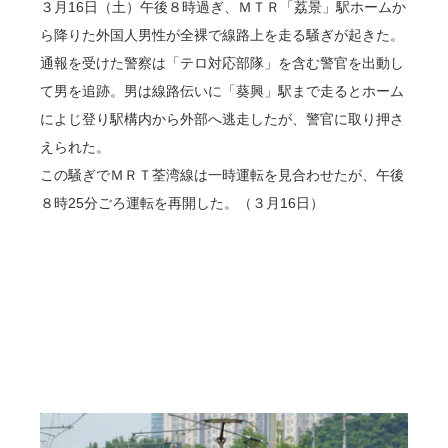
３月16日（土）午後８時過ぎ、ＭＴＲ「荔景」駅ホームか
ら降りた外国人男性が全裸で線路上を走る騒ぎが起きた。
通報を受けた警察は「テロ対応部隊」を含む警官を出動し
て男を追跡。男は線路伝いに「葵興」駅まで走るとホーム
によじ登り駅構内から外部へ逃走したが、警官に取り押さ
えられた。
この騒ぎでＭＲＴ荃湾線は一時運転を見合わせたが、午後
８時25分ごろ運転を再開した。（３月16日）