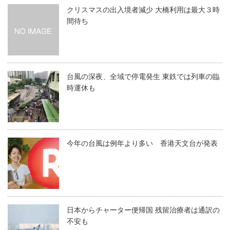
クリスマスの出入境者減少 大橋利用は最大３時
間待ち
台風の深夜、全域で停電発生 東鉄では列車の臨
時運休も
今年の台風は例年より多い 香港天文台が発表
日本からチャーター便帰国 残留治療者は通訳の
不安も