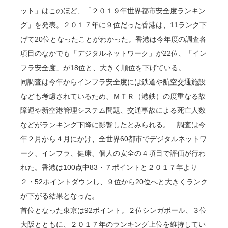
ット」はこのほど、「２０１９年世界都市安全度ランキン
グ」を発表。２０１７年に９位だった香港は、11ランク下
げて20位となったことがわかった。香港は今年度の調査各
項目のなかでも「デジタルネットワーク」が22位、「イン
フラ安全度」が18位と、大きく順位を下げている。
同調査は今年からインフラ安全度には鉄道や航空交通施設
なども考慮されているため、ＭＴＲ（港鉄）の度重なる故
障運や新空港管理システム問題、交通事故による死亡人数
などがランキング下降に影響したとみられる。 調査は今
年２月から４月にかけ、全世界60都市でデジタルネットワ
ーク、インフラ、健康、個人の安全の４項目で評価が行わ
れた。香港は100点中83・７ポイントと２０１７年より
２・52ポイントダウンし、９位から20位へと大きくランク
が下がる結果となった。
首位となった東京は92ポイント。２位シンガポール、３位
大阪とともに、２０１７年のランキング上位を維持してい