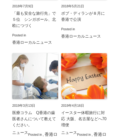
2018年7月9日
2018年5月21日
「最も安全な旅行先」で
ボブ・ディランが８月に
５位 シンガポール、北
香港で公演
欧につづく
Posted in
Posted in
香港ローカルニュース
香港ローカルニュース
2019年3月13日
2019年4月16日
医療コラム Q香港の歯
イースター休暇旅行に対
医者さんについて教えて
応 大阪、名古屋などへ70
ください。
増便
ニュース
ニュース
香港ロ
香港ロ
Posted in
,
Posted in
,