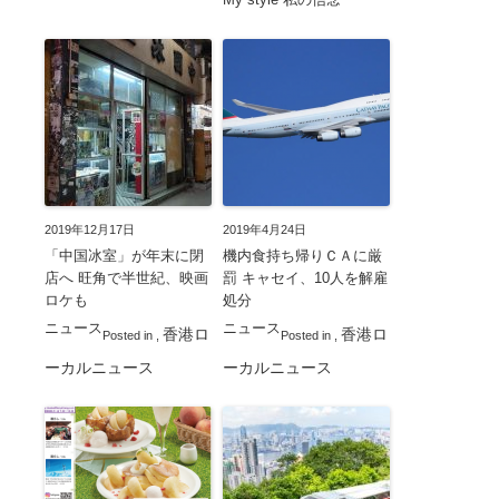
2019年12月17日
2019年4月24日
「中国冰室」が年末に閉
機内食持ち帰りＣＡに厳
店へ 旺角で半世紀、映画
罰 キャセイ、10人を解雇
ロケも
処分
ニュース
ニュース
香港ロ
香港ロ
Posted in
,
Posted in
,
ーカルニュース
ーカルニュース