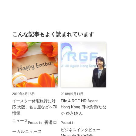
こんな記事もよく読まれています
2019年4月16日
2018年9月11日
イースター休暇旅行に対
File.4 RGF HR Agent
応 大阪、名古屋などへ70
Hong Kong 田中悠貴(たな
増便
か ゆき)さん
ニュース
香港ロ
Posted in
,
Posted in
ビジネスインタビュー
ーカルニュース
My style 私の信念