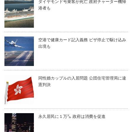
ダイヤモンド号乗客が死亡 政府チャーター機帰
港者も
空港で健康カード記入義務 ビザ停止で駆け込み
出境も
同性婚カップルの入居問題 公団住宅管理局に違
憲判決
永久居民に１万㌦ 政府は消費を促進