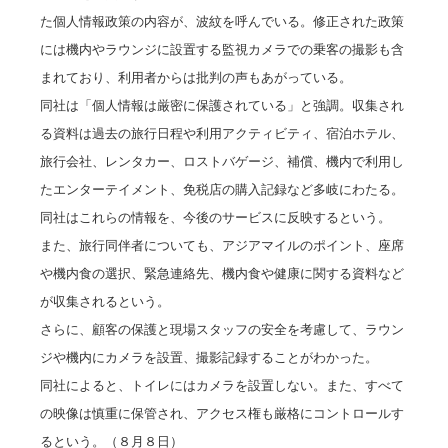
た個人情報政策の内容が、波紋を呼んでいる。修正された政策
には機内やラウンジに設置する監視カメラでの乗客の撮影も含
まれており、利用者からは批判の声もあがっている。
同社は「個人情報は厳密に保護されている」と強調。収集され
る資料は過去の旅行日程や利用アクティビティ、宿泊ホテル、
旅行会社、レンタカー、ロストバゲージ、補償、機内で利用し
たエンターテイメント、免税店の購入記録など多岐にわたる。
同社はこれらの情報を、今後のサービスに反映するという。
また、旅行同伴者についても、アジアマイルのポイント、座席
や機内食の選択、緊急連絡先、機内食や健康に関する資料など
が収集されるという。
さらに、顧客の保護と現場スタッフの安全を考慮して、ラウン
ジや機内にカメラを設置、撮影記録することがわかった。
同社によると、トイレにはカメラを設置しない。また、すべて
の映像は慎重に保管され、アクセス権も厳格にコントロールす
るという。（８月８日）