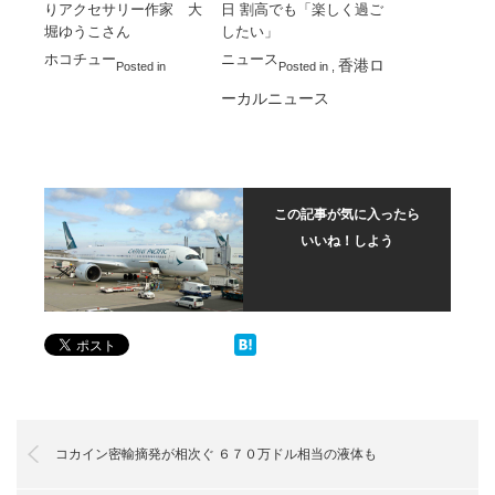
りアクセサリー作家 大
日 割高でも「楽しく過ご
堀ゆうこさん
したい」
ホコチュー
ニュース
香港ロ
Posted in
Posted in
,
ーカルニュース
この記事が気に入ったら
いいね！しよう
コカイン密輸摘発が相次ぐ ６７０万ドル相当の液体も