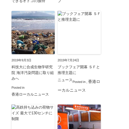
できるオトコの接待
ブ
2019年9月3日
2019年7月24日
科技大に合成生物学研究
ブックフェア開幕 ＳＦと
院 海洋汚染問題に取り組
推理主題に
みへ
ニュース
香港ロ
Posted in
,
Posted in
ーカルニュース
香港ローカルニュース