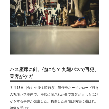
バス座席に針、他にも？ 九龍バスで再犯、
乗客がケガ
７月13日（金）午後１時過ぎ、湾仔発ネーザンロード行き
の九龍バス車内で、座席に刺された針で乗客が太ももにけ
がをする事件が発生した。負傷した男性は病院に運ばれ、
治療を受けた。