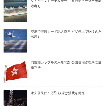
ダイヤモンド号乗客が死亡 政府チャーター機帰
港者も
空港で健康カード記入義務 ビザ停止で駆け込み
出境も
同性婚カップルの入居問題 公団住宅管理局に違
憲判決
永久居民に１万㌦ 政府は消費を促進