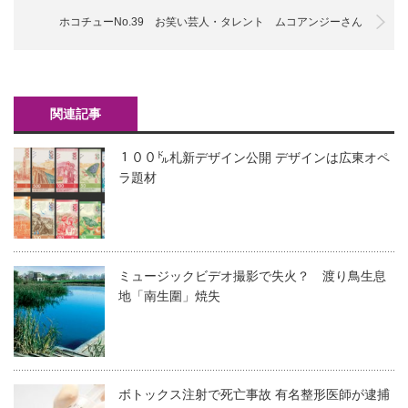
ホコチューNo.39 お笑い芸人・タレント ムコアンジーさん
関連記事
１００㌦札新デザイン公開 デザインは広東オペ
ラ題材
ミュージックビデオ撮影で失火？ 渡り鳥生息
地「南生圍」焼失
ボトックス注射で死亡事故 有名整形医師が逮捕