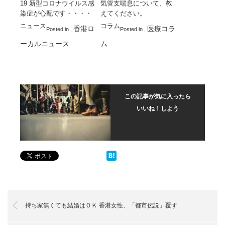
19 新型コロナウイルス感
気管支喘息について、教
染症が心配です・・・・
えてください。
ニュース
コラム
香港ロ
医療コラ
Posted in
,
Posted in
,
ーカルニュース
ム
この記事が気に入ったら
いいね！しよう
持ち家無くても結婚はＯＫ 香港女性、「都市伝説」覆す