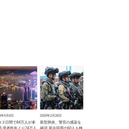
19年5月8日
2020年2月26日
休３日間で84万人が来
新型肺炎、警官の感染を
 入境者昨年より24万人
確認 宴会同席の60人も検