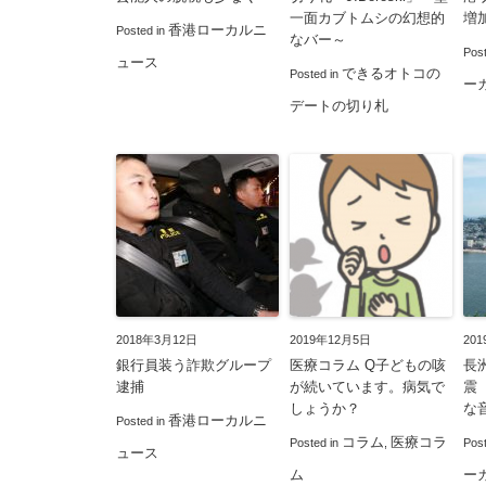
一面カブトムシの幻想的
増
香港ローカルニ
Posted in
なバー～
Pos
ュース
できるオトコの
Posted in
ー
デートの切り札
2018年3月12日
2019年12月5日
20
銀行員装う詐欺グループ
医療コラム Q子どもの咳
長
逮捕
が続いています。病気で
震
しょうか？
な
香港ローカルニ
Posted in
コラム
医療コラ
Posted in
,
Pos
ュース
ム
ー