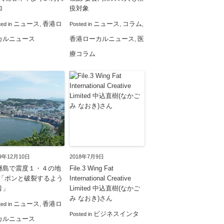
加
疫対象
ニュース
香港ロ
ニュース
コラム
ted in
,
Posted in
,
,
カルニュース
香港ローカルニュース
医
,
療コラム
19年12月10日
2018年7月9日
洲島で震度１・４の地
File.3 Wing Fat
 「ポンと破裂するよう
International Creative
音」
Limited 中込直樹(なかご
み なおき)さん
ニュース
香港ロ
ted in
,
ビジネスインタ
Posted in
カルニュース