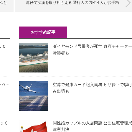
れも
湾仔で痴漢を取り押さえる 通行人の男性４人がお手柄
おすすめ記事
１０
ダイヤモンド号乗客が死亡 政府チャータ
帰港者も
００～
空港で健康カード記入義務 ビザ停止で駆
み出境も
って
同性婚カップルの入居問題 公団住宅管理
違憲判決