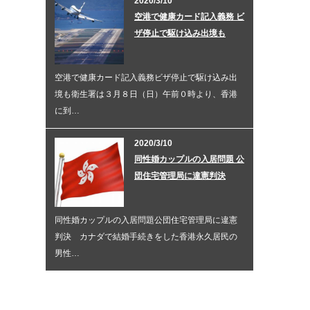
2020/3/10
空港で健康カード記入義務 ビ
ザ停止で駆け込み出境も
空港で健康カード記入義務ビザ停止で駆け込み出
境も衛生署は３月８日（日）午前０時より、香港
に到…
2020/3/10
同性婚カップルの入居問題 公
団住宅管理局に違憲判決
同性婚カップルの入居問題公団住宅管理局に違憲
判決 カナダで結婚手続きをした香港永久居民の
男性…