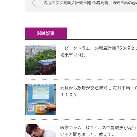
内地のブタ肉輸入販売再開 価格高騰、過去最高の恐
関連記事
「ピークトラム」の増席計画 75％増２
名乗車可能に
元旦から政府が交通費補助 毎月平均１
１１０㌦
医療コラム Qウィルス性胃腸炎が流行
いると聞きました。教えて…