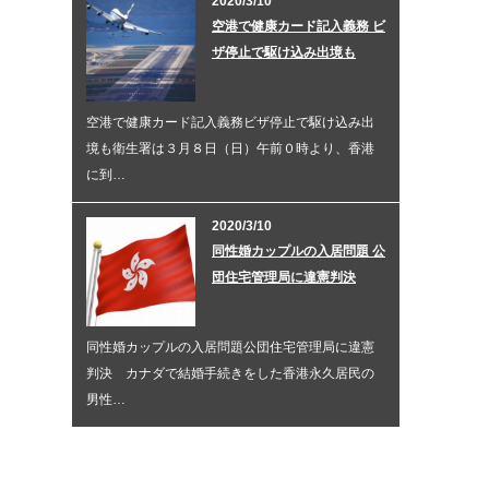
2020/3/10
空港で健康カード記入義務 ビ
ザ停止で駆け込み出境も
空港で健康カード記入義務ビザ停止で駆け込み出
境も衛生署は３月８日（日）午前０時より、香港
に到…
2020/3/10
同性婚カップルの入居問題 公
団住宅管理局に違憲判決
同性婚カップルの入居問題公団住宅管理局に違憲
判決 カナダで結婚手続きをした香港永久居民の
男性…