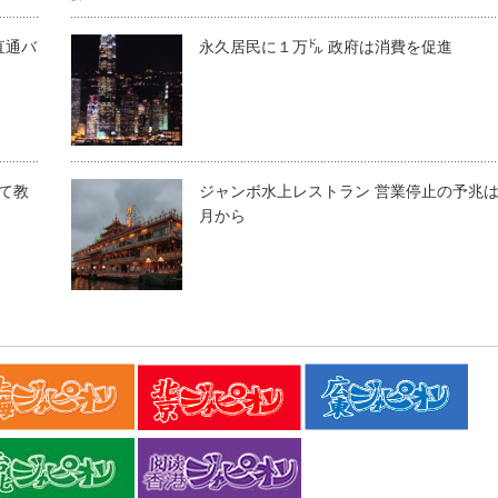
直通バ
永久居民に１万㌦ 政府は消費を促進
て教
ジャンボ水上レストラン 営業停止の予兆
月から