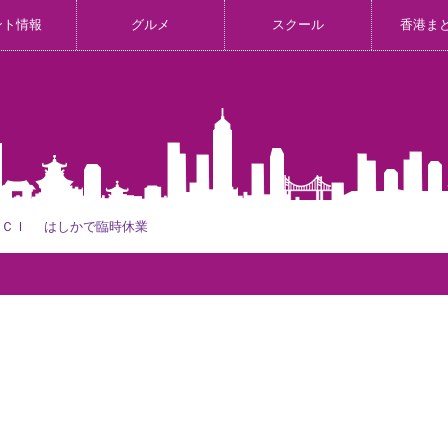
ント情報
グルメ
スクール
香港ま
ＣＣＩ はしかで臨時休業