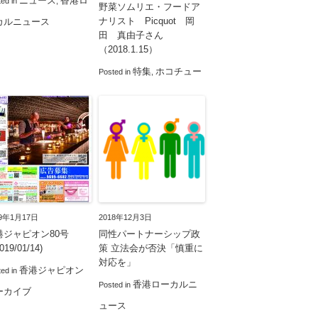
ニュース
香港ロ
ted in
,
野菜ソムリエ・フードア
ナリスト Picquot 岡
カルニュース
田 真由子さん
（2018.1.15）
特集
ホコチュー
Posted in
,
19年1月17日
2018年12月3日
港ジャピオン80号
同性パートナーシップ政
19/01/14)
策 立法会が否決「慎重に
対応を」
香港ジャピオン
ted in
香港ローカルニ
Posted in
ーカイブ
ュース