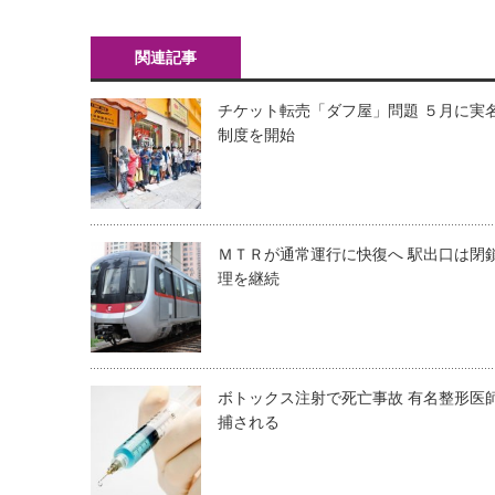
関連記事
チケット転売「ダフ屋」問題 ５月に実
制度を開始
ＭＴＲが通常運行に快復へ 駅出口は閉
理を継続
ボトックス注射で死亡事故 有名整形医
捕される