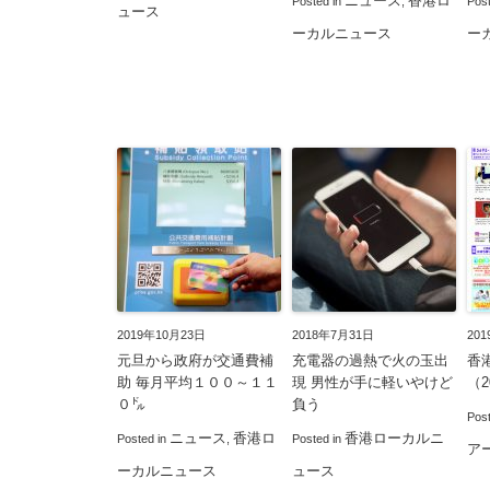
ニュース
香港ロ
Posted in
,
Pos
ュース
ーカルニュース
ー
2019年10月23日
2018年7月31日
20
元旦から政府が交通費補
充電器の過熱で火の玉出
香
助 毎月平均１００～１１
現 男性が手に軽いやけど
（20
０㌦
負う
Pos
ニュース
香港ロ
香港ローカルニ
Posted in
,
Posted in
ア
ーカルニュース
ュース