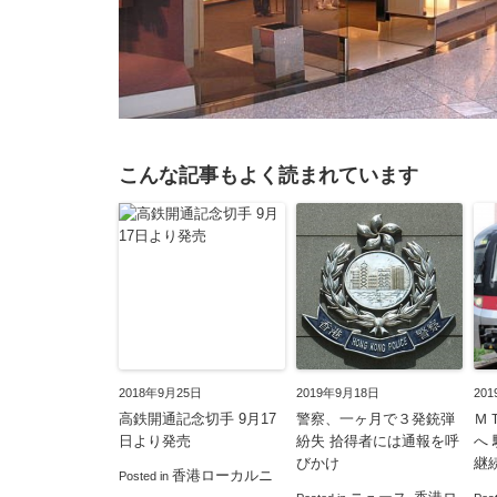
こんな記事もよく読まれています
2018年9月25日
2019年9月18日
20
高鉄開通記念切手 9月17
警察、一ヶ月で３発銃弾
Ｍ
日より発売
紛失 拾得者には通報を呼
へ
びかけ
継
香港ローカルニ
Posted in