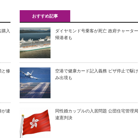
おすすめ記事
名購入
ダイヤモンド号乗客が死亡 政府チャータ
帰港者も
鎖と修
空港で健康カード記入義務 ビザ停止で駆
み出境も
師が逮
同性婚カップルの入居問題 公団住宅管理
違憲判決