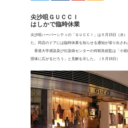
尖沙咀ＧＵＣＣＩ
はしかで臨時休業
尖沙咀ハーバーシティの「ＧＵＣＣＩ」は５月15日（水
た。同店のドアには臨時休業を知らせる通知が張り出され
香港大学感染及び伝染病センターの何栢良総監は「小規
団体に広がるだろう」と見解を示した。（５月16日）