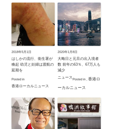
2018年5月1日
2020年1月8日
はしかの流行、衛生署が
大晦日と元旦の出入境者
喚起 幼児と妊婦は渡航の
数 前年の63％、67万人も
延期を
減少
ニュース
香港ロ
Posted in
Posted in
,
香港ローカルニュース
ーカルニュース