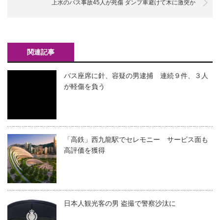
上水のバス事故45人が死傷 ダンプ車避けて木に激突か
関連記事
バス座席に針、容疑の男逮捕 連続９件、３人
が軽傷を負う
「高鉄」西九龍駅でセレモニー サービス面も
高評価を獲得
日本人観光客の男 盗撮で警察沙汰に