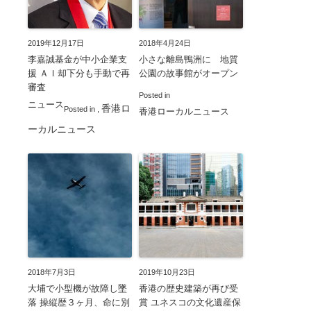
2019年12月17日
2018年4月24日
李嘉誠基金が中小企業支
小さな離島鴨洲に 地質
援 ＡＩ却下分も手動で再
公園の故事館がオープン
審査
Posted in
ニュース
香港ロ
Posted in
,
香港ローカルニュース
ーカルニュース
2018年7月3日
2019年10月23日
大埔で小型機が故障し墜
香港の歴史建築が再び受
落 操縦歴３ヶ月、命に別
賞 ユネスコの文化遺産保