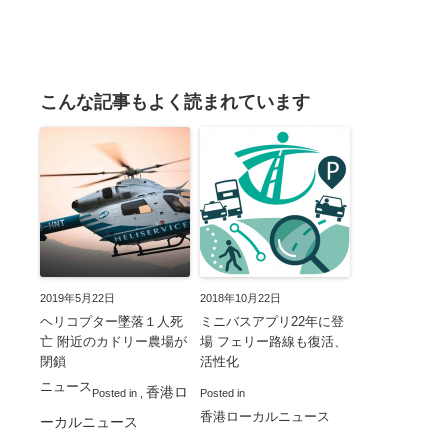
こんな記事もよく読まれています
2019年5月22日
2018年10月22日
ヘリコプター墜落１人死
ミニバスアプリ22年に登
亡 附近のカドリー農場が
場 フェリー路線も復活、
閉鎖
活性化
ニュース
香港ロ
Posted in
,
Posted in
香港ローカルニュース
ーカルニュース