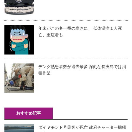
年末がこの冬一番の寒さに 低体温症１人死
亡、重症者も
デング熱患者数が過去最多 深刻な長洲島では消
毒作業
おすすめ記事
ダイヤモンド号乗客が死亡 政府チャーター機帰