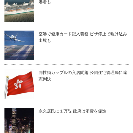
港者も
空港で健康カード記入義務 ビザ停止で駆け込み
出境も
同性婚カップルの入居問題 公団住宅管理局に違
憲判決
永久居民に１万㌦ 政府は消費を促進