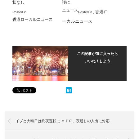
状なし
護に
ニュース
香港ロ
Posted in
Posted in
,
香港ローカルニュース
ーカルニュース
この記事が気に入ったら
いいね！しよう
イブと大晦日は終夜運転に ＭＴＲ、夜通しの人出に対応