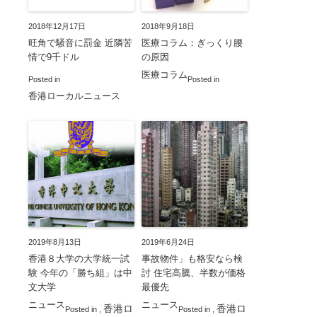
2018年12月17日
2018年9月18日
旺角で騒音に罰金 近隣苦
医療コラム：ぎっくり腰
情で9千ドル
の原因
医療コラム
Posted in
Posted in
香港ローカルニュース
2019年8月13日
2019年6月24日
香港８大学の大学統一試
事故物件」も格安なら検
験 今年の「勝ち組」は中
討 住宅高騰、半数が価格
文大学
最優先
ニュース
ニュース
香港ロ
香港ロ
Posted in
,
Posted in
,