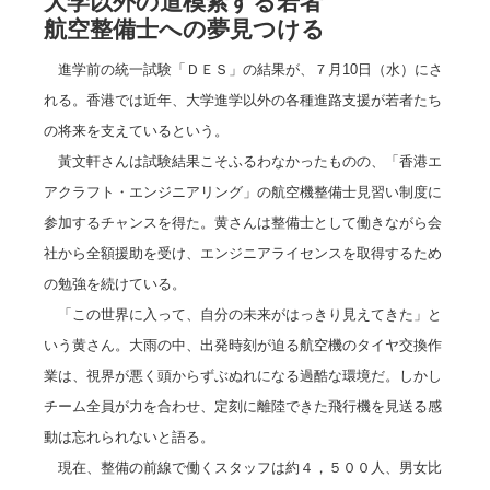
大学以外の道模索する若者
航空整備士への夢見つける
進学前の統一試験「ＤＥＳ」の結果が、７月10日（水）にさ
れる。香港では近年、大学進学以外の各種進路支援が若者たち
の将来を支えているという。
黃文軒さんは試験結果こそふるわなかったものの、「香港エ
アクラフト・エンジニアリング」の航空機整備士見習い制度に
参加するチャンスを得た。黄さんは整備士として働きながら会
社から全額援助を受け、エンジニアライセンスを取得するため
の勉強を続けている。
「この世界に入って、自分の未来がはっきり見えてきた」と
いう黄さん。大雨の中、出発時刻が迫る航空機のタイヤ交換作
業は、視界が悪く頭からずぶぬれになる過酷な環境だ。しかし
チーム全員が力を合わせ、定刻に離陸できた飛行機を見送る感
動は忘れられないと語る。
現在、整備の前線で働くスタッフは約４，５００人、男女比