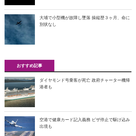
大埔で小型機が故障し墜落 操縦歴３ヶ月、命に
別状なし
おすすめ記事
ダイヤモンド号乗客が死亡 政府チャーター機帰
港者も
空港で健康カード記入義務 ビザ停止で駆け込み
出境も