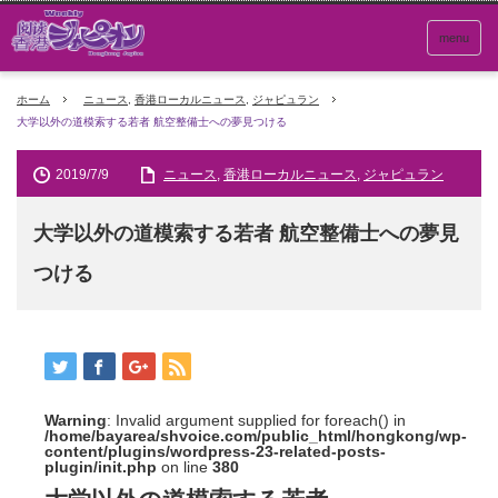
menu
ホーム
ニュース
,
香港ローカルニュース
,
ジャピュラン
大学以外の道模索する若者 航空整備士への夢見つける
2019/7/9
ニュース
,
香港ローカルニュース
,
ジャピュラン
大学以外の道模索する若者 航空整備士への夢見
つける
Warning
: Invalid argument supplied for foreach() in
/home/bayarea/shvoice.com/public_html/hongkong/wp-
content/plugins/wordpress-23-related-posts-
plugin/init.php
on line
380