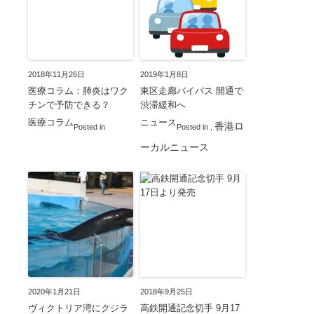
2018年11月26日
2019年1月8日
医療コラム：肺炎はワク
東区走廊バイパス 開通で
チンで予防できる？
渋滞緩和へ
医療コラム
ニュース
香港ロ
Posted in
Posted in
,
ーカルニュース
2020年1月21日
2018年9月25日
ヴィクトリア湾にクジラ
高鉄開通記念切手 9月17