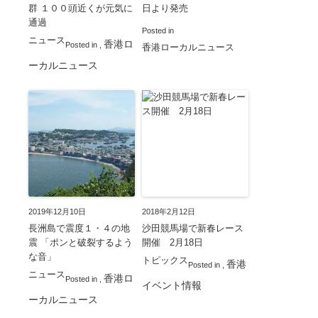
群 １００頭近くが元気に
日より発売
通過
Posted in
ニュース
香港ロ
Posted in
,
香港ローカルニュース
ーカルニュース
2019年12月10日
2018年2月12日
長洲島で震度１・４の地
沙田競馬場で新春レース
震 「ポンと破裂するよう
開催 2月18日
な音」
トピックス
香港
Posted in
,
ニュース
香港ロ
Posted in
,
イベント情報
ーカルニュース