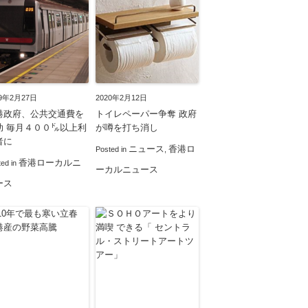
19年2月27日
2020年2月12日
港政府、公共交通費を
トイレペーパー争奪 政府
助 毎月４００㌦以上利
が噂を打ち消し
者に
ニュース
香港ロ
Posted in
,
香港ローカルニ
ted in
ーカルニュース
ース