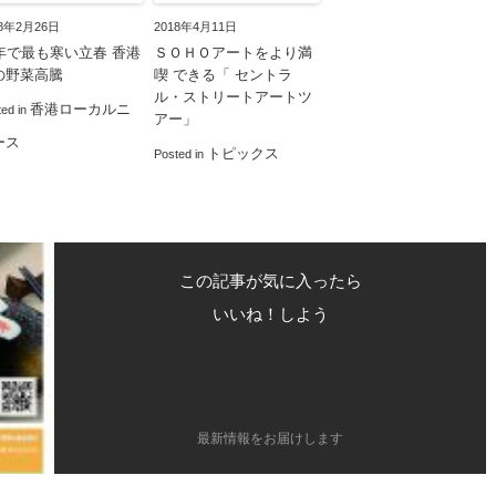
18年2月26日
2018年4月11日
0年で最も寒い立春 香港
ＳＯＨＯアートをより満
の野菜高騰
喫 できる「 セントラ
ル・ストリートアートツ
香港ローカルニ
ted in
アー」
ース
トピックス
Posted in
この記事が気に入ったら
いいね！しよう
最新情報をお届けします