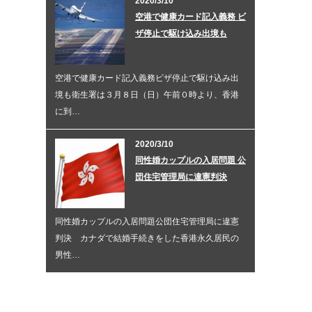
2020/3/10
空港で健康カード記入義務 ビ
ザ停止で駆け込み出境も
空港で健康カード記入義務ビザ停止で駆け込み出
境も衛生署は３月８日（日）午前０時より、香港
に到…
2020/3/10
同性婚カップルの入居問題 公
団住宅管理局に違憲判決
同性婚カップルの入居問題公団住宅管理局に違憲
判決 カナダで結婚手続きをした香港永久居民の
男性…