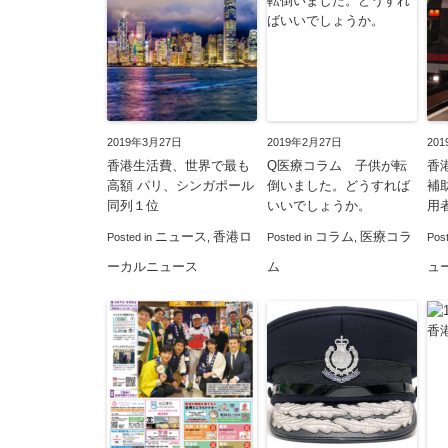
2019年3月27日
2019年2月27日
20
香港生活費、世界で最も
Q医療コラム 子供が転
香
高額 パリ、シンガポール
倒いました。どうすれば
補
同列１位
いいでしょうか。
用
ニュース
香港ロ
コラム
医療コラ
Posted in
,
Posted in
,
Pos
ーカルニュース
ム
ュ