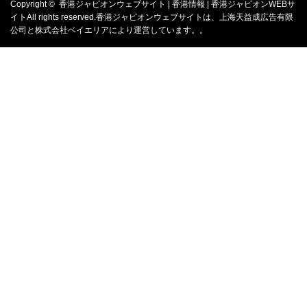
Copyright ©
香港ジャピオンウェブサイト | 香港情報 | 香港ジャピオンWEBサ
イト
All rights reserved.香港ジャピオンウェブサイトは、
上海天益成広告有限
公司
と
株式会社ベイエリア
により運営しています。。