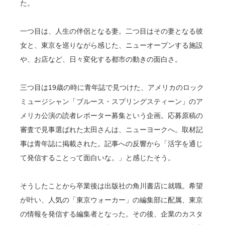
た。
一つ目は、人生の伴侶となる妻。二つ目はその妻となる彼
女と、東京を巡りながら感じた、ニューオープンする施設
や、お店など、日々変化する都市の動きの面白さ。
三つ目は19歳の時に青年誌で見つけた、アメリカのロック
ミュージシャン「ブルース・スプリングスティーン」のア
メリカ公演の読者レポーター募集という企画。応募原稿の
審査で見事選ばれた太田さんは、ニューヨークへ。取材記
事は青年誌に掲載された。記事への反響から「活字を通じ
て発信することって面白いな。」と感じたそう。
そうしたことから卒業後は出版社の角川書店に就職。希望
が叶い、人気の「東京ウォーカー」の編集部に配属、東京
の情報を発信する編集者となった。その後、企業のカスタ