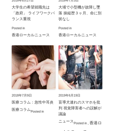
2018年8月27日
2018年7月3日
大学生の希望就職先は
大埔で小型機が故障し墜
「政府」 ライフワークバ
落 操縦歴３ヶ月、命に別
ランス重視
状なし
Posted in
Posted in
香港ローカルニュース
香港ローカルニュース
2018年7月9日
2019年6月19日
医療コラム：急性中耳炎
盲導犬連れのスマホを批
判 視覚障害者への誤解が
医療コラム
Posted in
議論
ニュース
香港ロ
Posted in
,