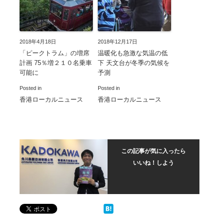
2018年4月18日
2018年12月17日
「ピークトラム」の増席
温暖化も急激な気温の低
計画 75％増２１０名乗車
下 天文台が冬季の気候を
可能に
予測
Posted in
Posted in
香港ローカルニュース
香港ローカルニュース
この記事が気に入ったら
いいね！しよう