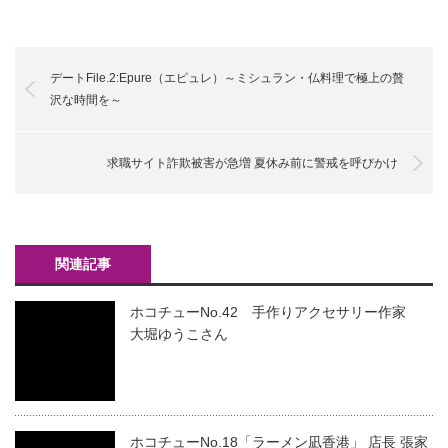
デートFile.2:Epure（エピュレ）～ミシュラン・仏料理で極上の贅
沢な時間を～
求職サイト詐欺被害が急増 夏休み前に警戒を呼びかけ
関連記事
ホコチューNo.42 手作りアクセサリー作家
大堀ゆうこさん
ホコチューNo.18「ラーメン凪香港」 店長 張家