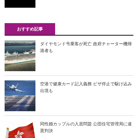
おすすめ記事
ダイヤモンド号乗客が死亡 政府チャーター機帰
港者も
空港で健康カード記入義務 ビザ停止で駆け込み
出境も
同性婚カップルの入居問題 公団住宅管理局に違
憲判決