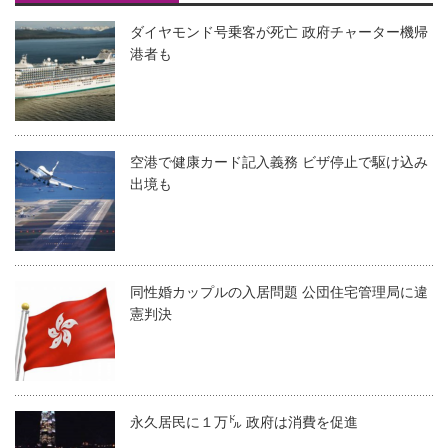
ダイヤモンド号乗客が死亡 政府チャーター機帰
港者も
空港で健康カード記入義務 ビザ停止で駆け込み
出境も
同性婚カップルの入居問題 公団住宅管理局に違
憲判決
永久居民に１万㌦ 政府は消費を促進