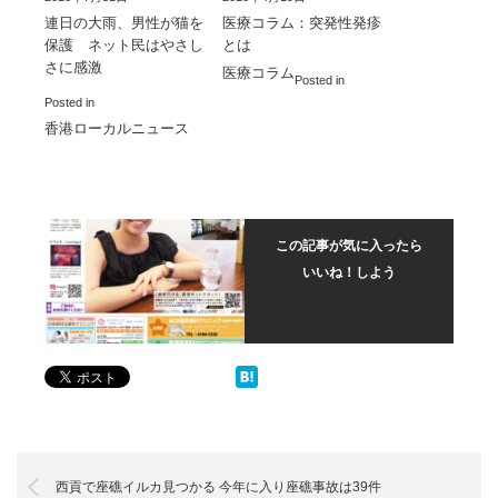
連日の大雨、男性が猫を
医療コラム：突発性発疹
保護 ネット民はやさし
とは
さに感激
医療コラム
Posted in
Posted in
香港ローカルニュース
この記事が気に入ったら
いいね！しよう
西貢で座礁イルカ見つかる 今年に入り座礁事故は39件