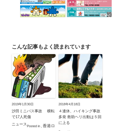
こんな記事もよく読まれています
2019年1月30日
2018年4月18日
沙田ミニバス事故 横転
４連休、ハイキング事故
で17人死傷
多発 救助ヘリ出動は５回
に上る
ニュース
香港ロ
Posted in
,