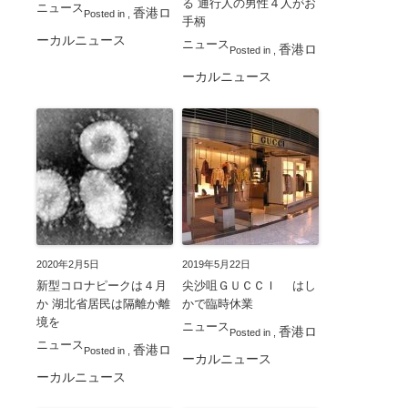
る 通行人の男性４人がお
ニュース
香港ロ
Posted in
,
手柄
ーカルニュース
ニュース
香港ロ
Posted in
,
ーカルニュース
2020年2月5日
2019年5月22日
新型コロナピークは４月
尖沙咀ＧＵＣＣＩ はし
か 湖北省居民は隔離か離
かで臨時休業
境を
ニュース
香港ロ
Posted in
,
ニュース
香港ロ
Posted in
,
ーカルニュース
ーカルニュース