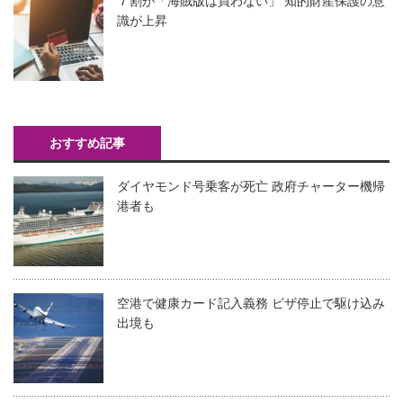
７割が「海賊版は買わない」 知的財産保護の意
識が上昇
おすすめ記事
ダイヤモンド号乗客が死亡 政府チャーター機帰
港者も
空港で健康カード記入義務 ビザ停止で駆け込み
出境も