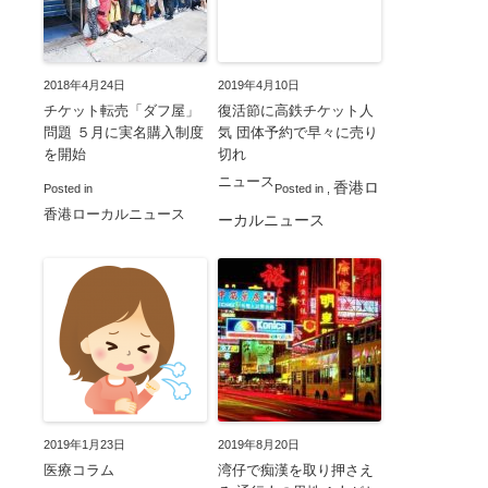
2018年4月24日
2019年4月10日
チケット転売「ダフ屋」
復活節に高鉄チケット人
問題 ５月に実名購入制度
気 団体予約で早々に売り
を開始
切れ
ニュース
香港ロ
Posted in
Posted in
,
香港ローカルニュース
ーカルニュース
2019年1月23日
2019年8月20日
医療コラム
湾仔で痴漢を取り押さえ