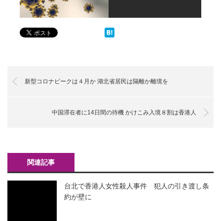
新型コロナピークは４月か 湖北省居民は隔離か離境を
中国滞在者に14日間の待機 かけこみ入境８割は香港人
関連記事
台北で香港人女性殺人事件 犯人の引き渡し条
約が壁に