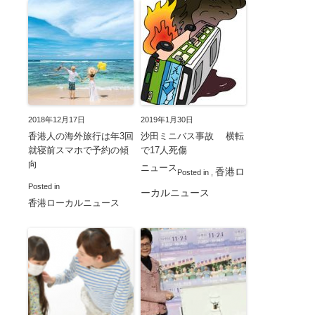
2018年12月17日
2019年1月30日
香港人の海外旅行は年3回
沙田ミニバス事故 横転
就寝前スマホで予約の傾
で17人死傷
向
ニュース
香港ロ
Posted in
,
Posted in
ーカルニュース
香港ローカルニュース