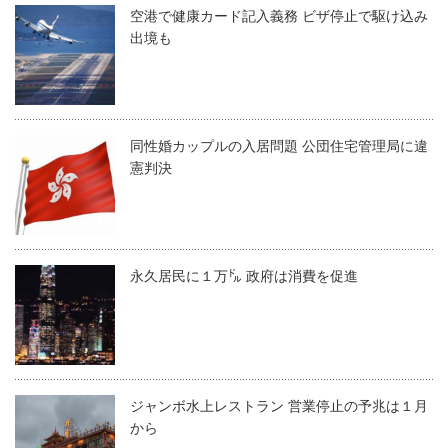
空港で健康カード記入義務 ビザ停止で駆け込み
出境も
同性婚カップルの入居問題 公団住宅管理局に違
憲判決
永久居民に１万㌦ 政府は消費を促進
ジャンボ水上レストラン 営業停止の予兆は１月
から