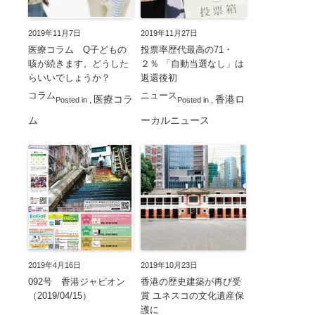
2019年11月7日
2019年11月27日
医療コラム Q子どもの
投票率歴代最高の71・
咳が続きます。どうした
２％ 「自動当選なし」は
らいいでしょうか？
返還後初
コラム
ニュース
医療コラ
香港ロ
Posted in
,
Posted in
,
ム
ーカルニュース
2019年4月16日
2019年10月23日
092号 香港ジャピオン
香港の歴史建築が再び受
（2019/04/15）
賞 ユネスコの文化遺産保
護に