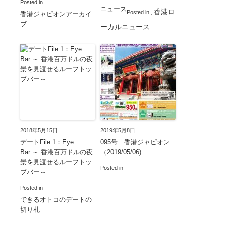
Posted in
ニュース
香港ロ
Posted in
,
香港ジャピオンアーカイ
ブ
ーカルニュース
2018年5月15日
2019年5月8日
デートFile.1：Eye
095号 香港ジャピオン
Bar ～ 香港百万ドルの夜
（2019/05/06)
景を見渡せるルーフトッ
Posted in
プバー～
Posted in
できるオトコのデートの
切り札