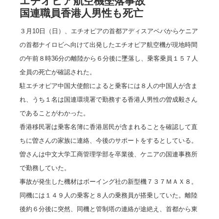
エチオピア航空機墜落事故
国連職員香港人男性も死亡
３月10日（日）、エチオピアの首都アディスアベバからケニア
の首都ナイロビへ向けて出発したエチオピア航空機が現地時間
の午前８時36分の離陸から６分後に墜落し、乗客乗員１５７人
全員の死亡が確認された。
駐エチオピア中国大使館によると乗客には８人の中国人が含ま
れ、うち１名は国連環境署で勤務する香港人男性の曽成毅さん
であることがわかった。
香港移民署は乗客名簿に香港居民が含まれることを確認して直
ちに曽さんの家族に連絡、
今後のサポートをするとしている。
曽さんは中文大学工商管理学部を卒業後、ケニアの国連事務所
で勤務していた。
事故が発生した機材はボーイング社の新型機７３７ＭＡＸ８。
同機には１４９人の乗客と８人の乗務員が搭乗していた。離陸
後約６分後に突然、同機と管制塔の連絡が途絶え、首都から東