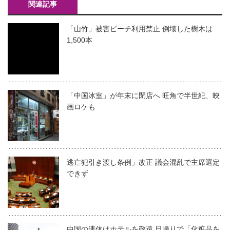
関連記事
「山竹」被害ビーチ利用禁止 倒壊した樹木は
1,500本
「中国冰室」が年末に閉店へ 旺角で半世紀、映
画ロケも
逃亡犯引き渡し条例」改正 議会混乱で主席選定
できず
中国の連休はホテルを敬遠 日帰りで「化粧品を