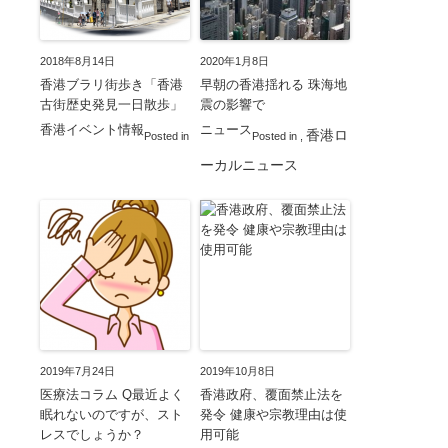
2018年8月14日
2020年1月8日
香港ブラリ街歩き「香港
早朝の香港揺れる 珠海地
古街歴史発見一日散歩」
震の影響で
香港イベント情報
ニュース
香港ロ
Posted in
Posted in
,
ーカルニュース
2019年7月24日
2019年10月8日
医療法コラム Q最近よく
香港政府、覆面禁止法を
眠れないのですが、スト
発令 健康や宗教理由は使
レスでしょうか？
用可能