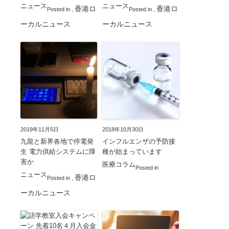
ニュース
ニュース
香港ロ
香港ロ
Posted in
,
Posted in
,
ーカルニュース
ーカルニュース
2019年11月5日
2018年10月30日
九龍と新界各地で停電発
インフルエンザの予防接
生 電力供給システムに障
種が始まっています
害か
医療コラム
Posted in
ニュース
香港ロ
Posted in
,
ーカルニュース