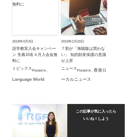
2018年4月3日
2019年2月20日
語学教室入会キャンペー
７割が「海賊版は買わな
ン 先着10名４月入会金無
い」 知的財産保護の意識
料に
が上昇
トピックス
ニュース
香港ロ
Posted in
,
Posted in
,
Language World
ーカルニュース
この記事が気に入ったら
いいね！しよう