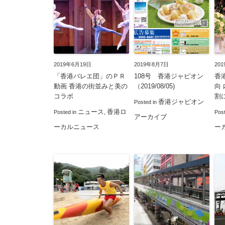
2019年6月19日
2019年8月7日
20
「香港バレエ団」のＰＲ
108号 香港ジャピオン
香
動画 香港の街並みと美の
（2019/08/05)
向
コラボ
割
香港ジャピオン
Posted in
ニュース
香港ロ
Posted in
,
Pos
アーカイブ
ーカルニュース
ー