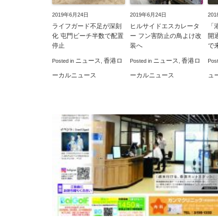
2019年6月24日
2019年6月24日
20
ライフガード不足が深刻
ヒルサイドエスカレータ
「
化 屯門ビーチ半数で配置
ー フン害防止の鳥よけ改
開
停止
装へ
で
ニュース
香港ロ
ニュース
香港ロ
Posted in
,
Posted in
,
Pos
ーカルニュース
ーカルニュース
ュ