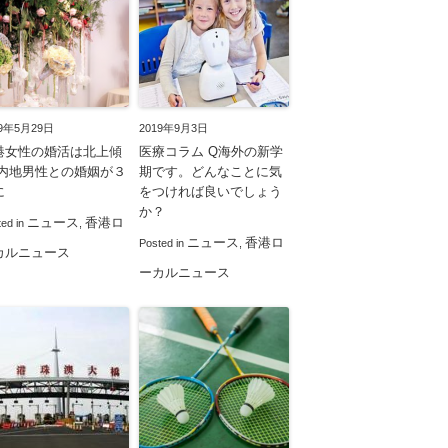
19年5月29日
2019年9月3日
港女性の婚活は北上傾
医療コラム Q海外の新学
 内地男性との婚姻が３
期です。どんなことに気
に
をつければ良いでしょう
か？
ニュース
香港ロ
ted in
,
ニュース
香港ロ
Posted in
,
カルニュース
ーカルニュース