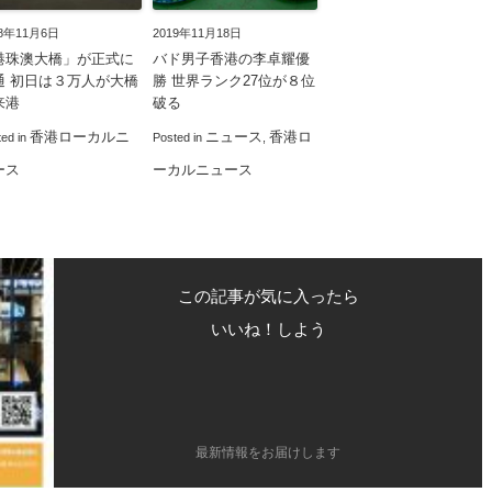
18年11月6日
2019年11月18日
港珠澳大橋」が正式に
バド男子香港の李卓耀優
通 初日は３万人が大橋
勝 世界ランク27位が８位
来港
破る
香港ローカルニ
ニュース
香港ロ
ted in
Posted in
,
ース
ーカルニュース
この記事が気に入ったら
いいね！しよう
最新情報をお届けします