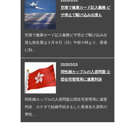
2020/3/10
空港で健康カード記入義務 ビ
ザ停止で駆け込み出境も
空港で健康カード記入義務ビザ停止で駆け込み出
境も衛生署は３月８日（日）午前０時より、香港
に到…
2020/3/10
同性婚カップルの入居問題 公
団住宅管理局に違憲判決
同性婚カップルの入居問題公団住宅管理局に違憲
判決 カナダで結婚手続きをした香港永久居民の
男性…