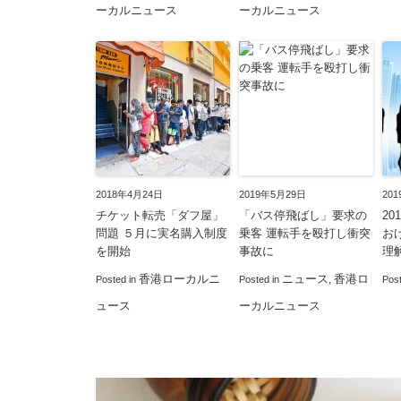
ーカルニュース
ーカルニュース
2018年4月24日
2019年5月29日
20
チケット転売「ダフ屋」
「バス停飛ばし」要求の
2
問題 ５月に実名購入制度
乗客 運転手を殴打し衝突
お
を開始
事故に
理
香港ローカルニ
ニュース
香港ロ
Posted in
Posted in
,
Pos
ュース
ーカルニュース