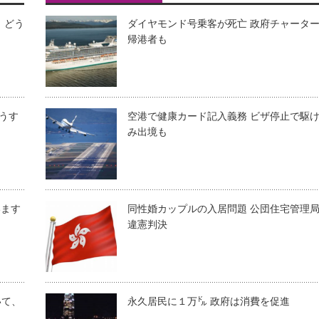
、どう
ダイヤモンド号乗客が死亡 政府チャータ
帰港者も
うす
空港で健康カード記入義務 ビザ停止で駆
み出境も
います
同性婚カップルの入居問題 公団住宅管理
違憲判決
いて、
永久居民に１万㌦ 政府は消費を促進