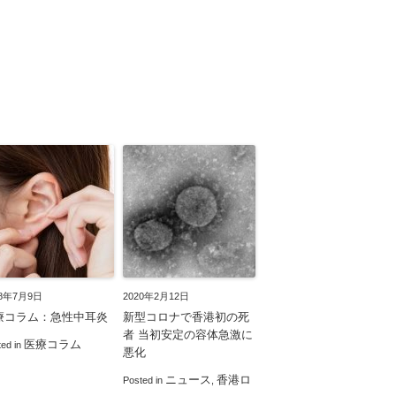
18年7月9日
2020年2月12日
療コラム：急性中耳炎
新型コロナで香港初の死
者 当初安定の容体急激に
医療コラム
ted in
悪化
ニュース
香港ロ
Posted in
,