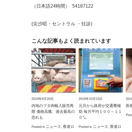
（日本語24時間） 54187122
(尖沙咀・セントラル ・往診)
こんな記事もよく読まれています
2019年8月20日
2019年10月23日
20
内地のブタ肉輸入販売再
元旦から政府が交通費補
医
開 価格高騰、過去最高の
助 毎月平均１００～１１
Pos
恐れも
０㌦
ニュース
香港ロ
ニュース
香港ロ
Posted in
,
Posted in
,