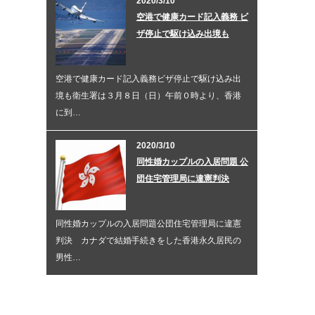
2020/3/10
空港で健康カード記入義務 ビ
ザ停止で駆け込み出境も
空港で健康カード記入義務ビザ停止で駆け込み出
境も衛生署は３月８日（日）午前０時より、香港
に到…
2020/3/10
同性婚カップルの入居問題 公
団住宅管理局に違憲判決
同性婚カップルの入居問題公団住宅管理局に違憲
判決 カナダで結婚手続きをした香港永久居民の
男性…