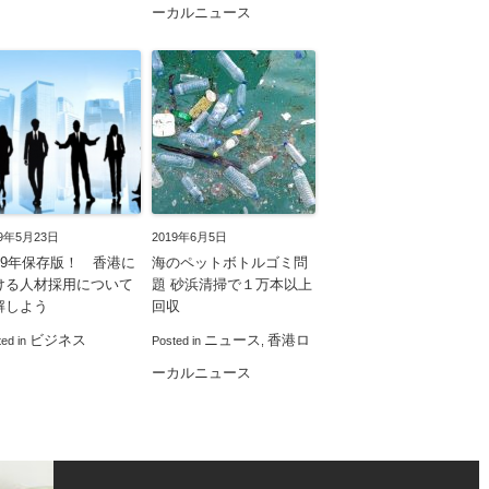
ーカルニュース
19年5月23日
2019年6月5日
019年保存版！ 香港に
海のペットボトルゴミ問
ける人材採用について
題 砂浜清掃で１万本以上
解しよう
回収
ビジネス
ニュース
香港ロ
ted in
Posted in
,
ーカルニュース