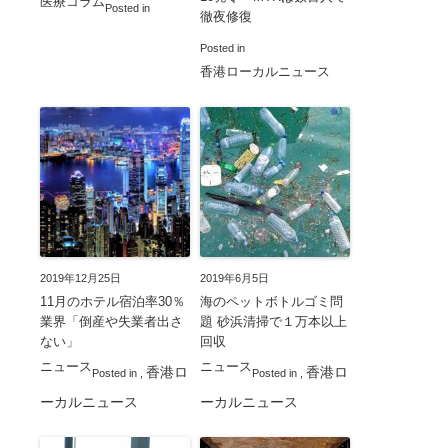
医療コラム
Posted in
徹夜修復
Posted in
香港ローカルニュース
2019年12月25日
2019年6月5日
11月のホテル宿泊率30％
海のペットボトルゴミ問
業界「倒産や失業者出さ
題 砂浜清掃で１万本以上
ない」
回収
ニュース
ニュース
香港ロ
香港ロ
Posted in
,
Posted in
,
ーカルニュース
ーカルニュース