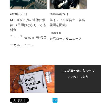
2019年5月8日
2018年4月24日
ＭＴＲが５月の連休に優
鳥インフルが発生 雀鳥
待 ３日間おとなもこども
花園を閉鎖に
料金
Posted in
ニュース
香港ロ
Posted in
,
香港ローカルニュース
ーカルニュース
この記事が気に入ったら
いいね！しよう