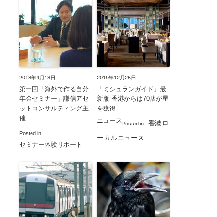
2018年4月18日
2019年12月25日
第一回「海外で作る自分
「ミシュランガイド」最
年金セミナー」謙信アセ
新版 香港からは70店が星
ットコンサルティング主
を獲得
催
ニュース
香港ロ
Posted in
,
Posted in
ーカルニュース
セミナー体験リポート